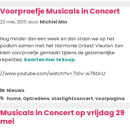
Voorproefje Musicals in Concert
23 mei, 2015
door
Michiel Min
Nog minder dan een week en dan staan we op het
podium samen met het Harmonie Orkest Vleuten. Een
klein voorproefje gemaakt tijdens de gezamenlijke
repetities.
Kaarten hier te koop.
//www.youtube.com/watch?v=7G1v-w76DcU
Categorieën
Nieuws
Tags
home
,
Optredens
,
starlightconcert
,
voorpagina
Musicals in Concert op vrijdag 29
mei