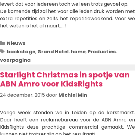
levert dat voor iedereen toch wel een trots gevoel op.
De komende tijd zal het voor alle leden druk worden met
extra repetities en zelfs het repetitieweekend. Voor we
het weten is het al maart…..!
Categorieën
Nieuws
Tags
backstage
,
Grand Hotel
,
home
,
Producties
,
voorpagina
Starlight Christmas in spotje van
ABN Amro voor KidsRights
24 december, 2015
door
Michiel Min
Vorige week stonden we in Leiden op de kerstmarkt.
Daar heeft een reclamebureau voor de ABN Amro en
KidsRights deze prachtige commercial gemaakt. We
kunnen niet trotser zijn op het resultaat!