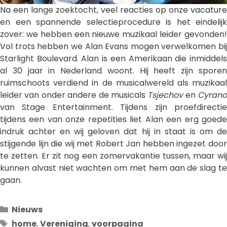
Na een lange zoektocht, veel reacties op onze vacature
en een spannende selectieprocedure is het eindelijk
zover: we hebben een nieuwe muzikaal leider gevonden!
Vol trots hebben we Alan Evans mogen verwelkomen bij
Starlight Boulevard. Alan is een Amerikaan die inmiddels
al 30 jaar in Nederland woont. Hij heeft zijn sporen
ruimschoots verdiend in de musicalwereld als muzikaal
leider van onder andere de musicals
Tsjechov
en
Cyrano
van Stage Entertainment. Tijdens zijn proefdirectie
tijdens een van onze repetities liet Alan een erg goede
indruk achter en wij geloven dat hij in staat is om de
stijgende lijn die wij met Robert Jan hebben ingezet door
te zetten. Er zit nog een zomervakantie tussen, maar wij
kunnen alvast niet wachten om met hem aan de slag te
gaan.
Categorieën
Nieuws
Tags
home
,
Vereniging
,
voorpagina