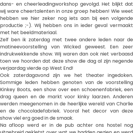
dans- en cheerleadingworkshop gevolgd. Het blijkt dat
wij ware cheertalenten in onze groep hebben! Wie weet
hebben we hier zeker nog iets aan bij een volgende
productie ;-). Wij hebben ons in ieder geval vermaakt
met het beeldmateriaal.
Zelf ben ik zaterdag met twee andere leden naar de
matineevoorstelling van Wicked geweest. Een zeer
indrukwekkende show. Wij waren dan ook niet verbaasd
toen we hoorden dat deze show die dag al zijn negende
verjaardag vierde op West End!
Ook zaterdagavond zijn we het theater ingedoken.
Sommige leden hebben genoten van de voorstelling
Kinkey Boots, een show over een schoenenfabriek, een
drag queen en de markt voor kinky laarzen. Anderen
werden meegenomen in de heerlijke wereld van Charlie
en de chocoladefabriek. Vooral het decor van deze
show viel erg goed in de smaak.
Na afloop werd er in de pub achter ons hostel nog
uitgebreid gekletst over wat we hadden gezien en werd