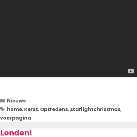
Categorieën
Nieuws
Tags
home
,
Kerst
,
Optredens
,
starlightchristmas
,
voorpagina
Londen!