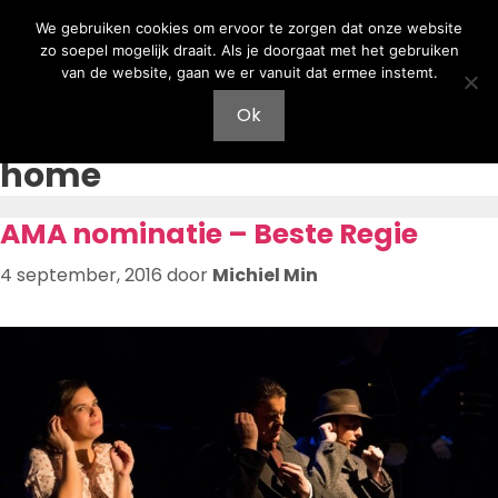
Ga
Ga
We gebruiken cookies om ervoor te zorgen dat onze website
naar
naar
zo soepel mogelijk draait. Als je doorgaat met het gebruiken
de
de
van de website, gaan we er vanuit dat ermee instemt.
inhoud
inhoud
Menu
Ok
home
AMA nominatie – Beste Regie
4 september, 2016
door
Michiel Min