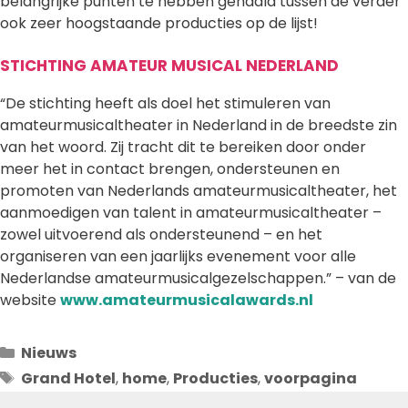
belangrijke punten te hebben gehaald tussen de verder
ook zeer hoogstaande producties op de lijst!
STICHTING AMATEUR MUSICAL NEDERLAND
“De stichting heeft als doel het stimuleren van
amateurmusicaltheater in Nederland in de breedste zin
van het woord. Zij tracht dit te bereiken door onder
meer het in contact brengen, ondersteunen en
promoten van Nederlands amateurmusicaltheater, het
aanmoedigen van talent in amateurmusicaltheater –
zowel uitvoerend als ondersteunend – en het
organiseren van een jaarlijks evenement voor alle
Nederlandse amateurmusicalgezelschappen.” – van de
website
www.amateurmusicalawards.nl
Categorieën
Nieuws
Tags
Grand Hotel
,
home
,
Producties
,
voorpagina