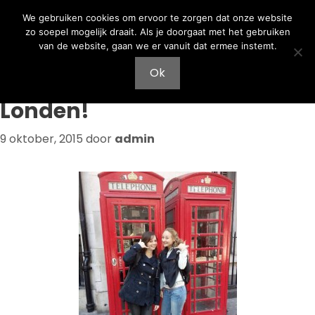
Ga
Ga
We gebruiken cookies om ervoor te zorgen dat onze website
naar
naar
zo soepel mogelijk draait. Als je doorgaat met het gebruiken
de
de
van de website, gaan we er vanuit dat ermee instemt.
inhoud
inhoud
Menu
Ok
Londen!
9 oktober, 2015
door
admin