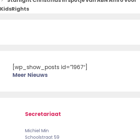
Starlight Christmas in spotje van ABN Amro voor
KidsRights
[wp_show_posts id=”1967″]
Meer Nieuws
Secretariaat
Michiel Min
Schoolstraat 59