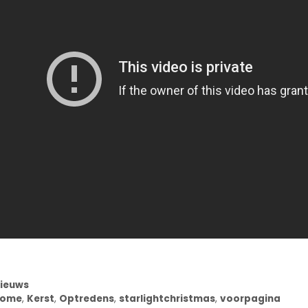
ategorieën
ieuws
ags
home
,
Kerst
,
Optredens
,
starlightchristmas
,
voorpagina