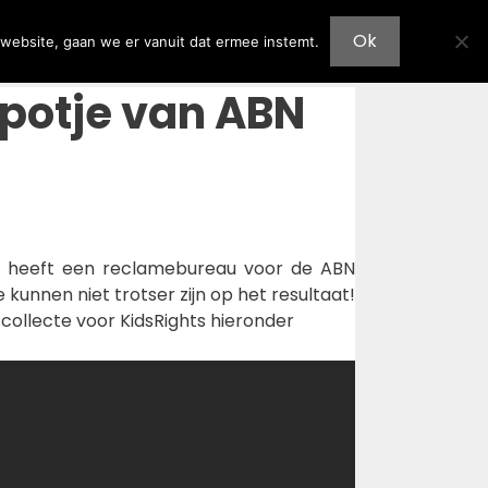
Huur ons in
Kaarten kopen
Doneer nu
Ok
 website, gaan we er vanuit dat ermee instemt.
spotje van ABN
r heeft een reclamebureau voor de ABN
unnen niet trotser zijn op het resultaat!
collecte voor KidsRights hieronder