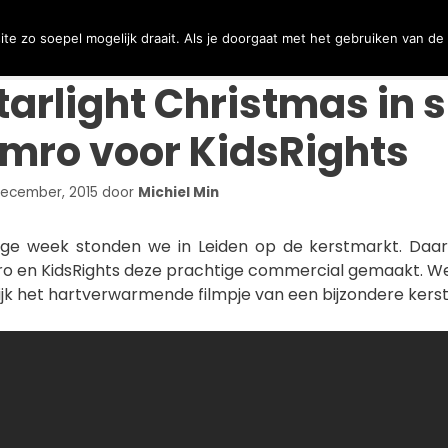
Firebringer (musicalproductie 2027)
Help Mee
e zo soepel mogelijk draait. Als je doorgaat met het gebruiken van de
tarlight Christmas in 
mro voor KidsRights
ecember, 2015
door
Michiel Min
ige week stonden we in Leiden op de kerstmarkt. Daa
o en KidsRights deze prachtige commercial gemaakt. We k
ijk het hartverwarmende filmpje van een bijzondere kerst