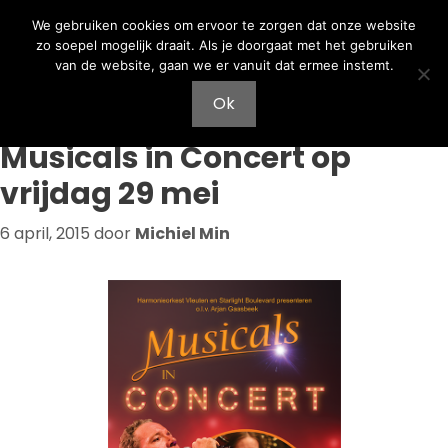
Ga
Ga
We gebruiken cookies om ervoor te zorgen dat onze website
naar
naar
zo soepel mogelijk draait. Als je doorgaat met het gebruiken
de
de
van de website, gaan we er vanuit dat ermee instemt.
inhoud
inhoud
Menu
Ok
Musicals in Concert op
vrijdag 29 mei
6 april, 2015
door
Michiel Min