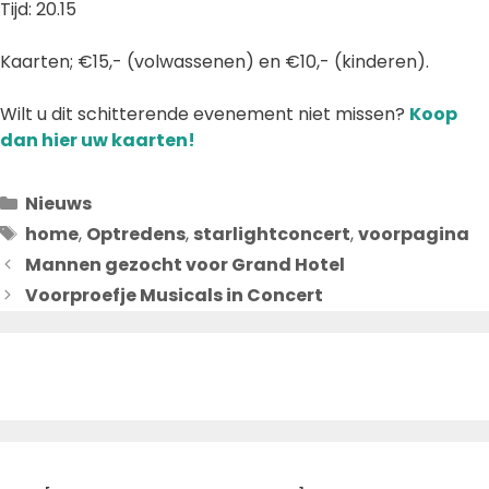
Tijd: 20.15
Kaarten; €15,- (volwassenen) en €10,- (kinderen).
Wilt u dit schitterende evenement niet missen?
Koop
dan hier uw kaarten!
Categorieën
Nieuws
Tags
home
,
Optredens
,
starlightconcert
,
voorpagina
Mannen gezocht voor Grand Hotel
Voorproefje Musicals in Concert