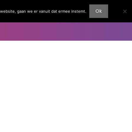
Huur ons in
Kaarten kopen
Doneer nu
Ok
 website, gaan we er vanuit dat ermee instemt.