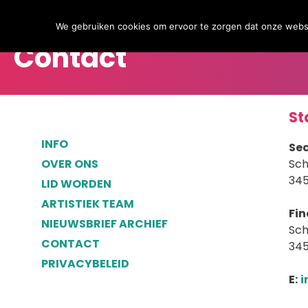
Ga
Ga
Info
naar
naar
We gebruiken cookies om ervoor te zorgen dat onze websit
de
de
Contact
inhoud
inhoud
St
INFO
Sec
OVER ONS
Sch
345
LID WORDEN
ARTISTIEK TEAM
Fin
NIEUWSBRIEF ARCHIEF
Sch
CONTACT
345
PRIVACYBELEID
E:
i