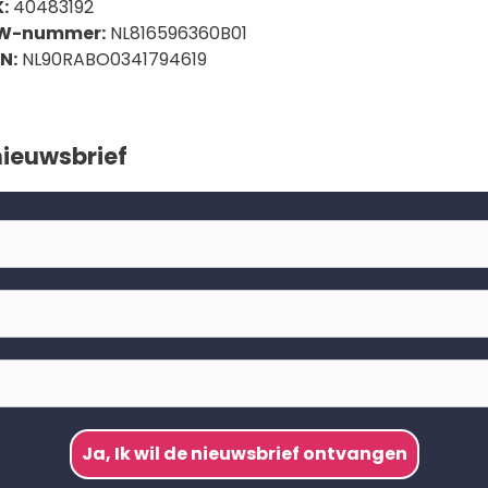
:
40483192
W-nummer:
NL816596360B01
N:
NL90RABO0341794619
nieuwsbrief