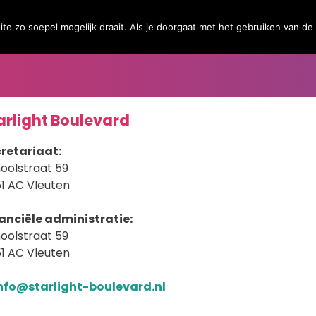
Firebringer (musicalproductie 2027)
Help Mee
e zo soepel mogelijk draait. Als je doorgaat met het gebruiken van de
arlight Boulevard
retariaat:
oolstraat 59
1 AC Vleuten
anciële administratie:
oolstraat 59
1 AC Vleuten
nfo@starlight-boulevard.nl