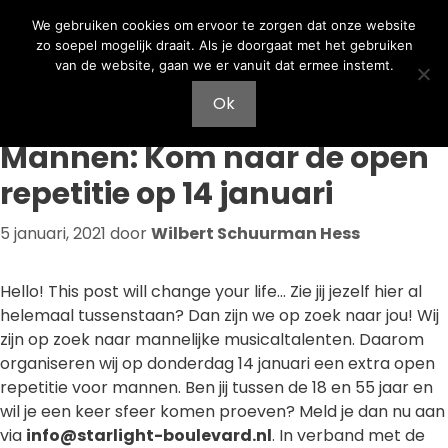
Ga
Ga
We gebruiken cookies om ervoor te zorgen dat onze website
naar
naar
zo soepel mogelijk draait. Als je doorgaat met het gebruiken
de
de
van de website, gaan we er vanuit dat ermee instemt.
inhoud
inhoud
Menu
Ok
Mannen: Kom naar de open
repetitie op 14 januari
5 januari, 2021
door
Wilbert Schuurman Hess
Hello! This post will change your life… Zie jij jezelf hier al
helemaal tussenstaan? Dan zijn we op zoek naar jou! Wij
zijn op zoek naar mannelijke musicaltalenten. Daarom
organiseren wij op donderdag 14 januari een extra open
repetitie voor mannen. Ben jij tussen de 18 en 55 jaar en
wil je een keer sfeer komen proeven? Meld je dan nu aan
via
info@starlight-boulevard.nl
. In verband met de