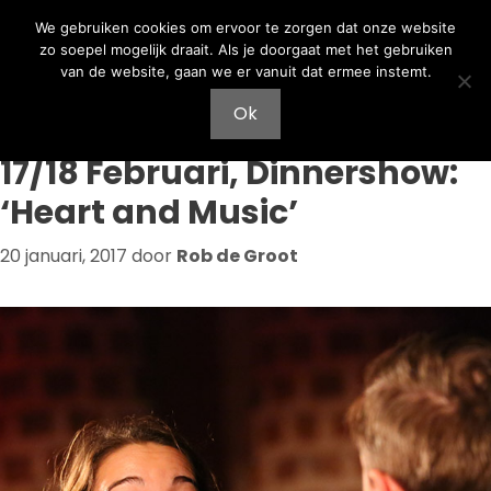
Ga
Ga
We gebruiken cookies om ervoor te zorgen dat onze website
naar
naar
zo soepel mogelijk draait. Als je doorgaat met het gebruiken
de
de
van de website, gaan we er vanuit dat ermee instemt.
inhoud
inhoud
Menu
Ok
17/18 Februari, Dinnershow:
‘Heart and Music’
20 januari, 2017
door
Rob de Groot