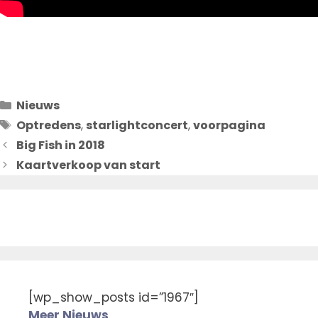
Categorieën
Nieuws
Tags
Optredens
,
starlightconcert
,
voorpagina
Big Fish in 2018
Kaartverkoop van start
[wp_show_posts id=”1967″]
Meer Nieuws